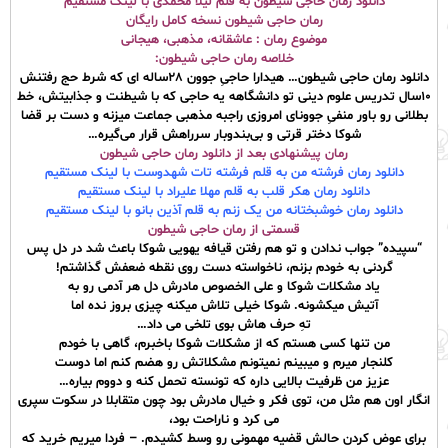
دانلود رمان حاجی شیطون به قلم لیلا محمدی با لینک مستقیم
رمان حاجی شیطون نسخه کامل رایگان
موضوع رمان : عاشقانه، مذهبی، هیجانی
خلاصه رمان حاجی شیطون:
دانلود رمان حاجی شیطون… هیدارا حاجیِ جوون ۲۸ساله ای که شرط حج رفتنش
۱۰سال تدریس علوم دینی تو دانشگاهه یه حاجی که با شیطنت و جذابیتش، خط
بطلانی رو باور منفیِ جوونای امروزی راجبه مذهبی جماعت میزنه و دست بر قضا
شوکا دختر قرتی و بی‌بندوبار سرراهش قرار می‌گیره…
رمان پیشنهادی بعد از دانلود رمان حاجی شیطون
دانلود رمان فرشته من به قلم فرشته تات شهدوست با لینک مستقیم
دانلود رمان هکر قلب به قلم مهلا علیراد با لینک مستقیم
دانلود رمان خوشبختانه من یک زنم به قلم آذین بانو با لینک مستقیم
قسمتی از رمان حاجی شیطون
“سپیده” جواب ندادن و تو هم رفتن قیافه یهویی شوکا باعث شد در دل پس
گردنی به خودم بزنم، ناخواسته دست روی نقطه ضعفش گذاشتم!
یاد مشکلات شوکا و علی الخصوص مادرش دل هر آدمی رو به
آتیش میکشونه. شوکا خیلی تلاش میکنه چیزی بروز نده اما
تهِ حرف هاش بوی تلخی می داد…
من تنها کسی هستم که از مشکلات شوکا باخبرم، گاهی با خودم
کلنجار میرم و میبینم نمیتونم مشکلاتش رو هضم کنم اما دوست
عزیز من ظرفیت بالایی داره که تونسته تحمل کنه و دووم بیاره…
انگار اون هم مثل من، توی فکر و خیال مادرش بود چون متقابلا در سکوت سپری
می کرد و ناراحت بود،
برای عوض کردن حالش قضیه مهمونی رو وسط کشیدم. – فردا میریم خرید که