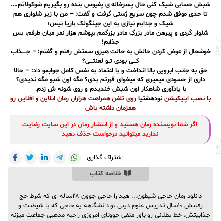
شبش حسابی شیک کنی حال پسرخاله ی پفیوس بنده رو بگیریم شوکولاتم….
تا حدی موفق شدم چون سریع ژستی گرفت و گفت: – من با زیر شلواری هم
شیک و جذابم نیازی به این جینگولک بازیا نیس؛
شلوار کُردی و پیرهن مادر بزرگِ مادر بزرگمم بپوشم هزار نفر میان طرفم، بس
جذابم!
خوشحال از عوض کردن حالش به حالت هیزی سمتش رفتم و گفتم: – جــــذاب
کـــی بودی تــو لعنتـــی؟
حق به جانب ابرویی بالا انداخت و با اعتماد به نفس کامل جوابمو داد: – حالا
داری از حسودی میمیری که میخوای قورتم بدی؟ مگه اون شبو مگه ندیدی؟
با یادآوری شاهکار اون شبش خندیدم و روی شونه ش زدم.
با نصب اپلیکیشن
نودهشتیا
روی تلفن همراهت هزاران رمان انلاین و افلاین رو
همزمان داشته باش
اگر شما نویسنده رمان هستید و از انتشار رمان در این سایت رضایت
ندارید میتوانید درخواست حذف دهید
اشتراک گذاری
خلاصه کتاب
دانلود رمان حاجی شیطون... هیدارا حاجیِ جوون ۲۸ساله ای که شرط حج
رفتنش ۱۰سال تدریس علوم دینی تو دانشگاهه یه حاجی که با شیطنت و
جذابیتش، خط بطلانی رو باور منفیِ جوونای امروزی راجبه مذهبی جماعت میزنه